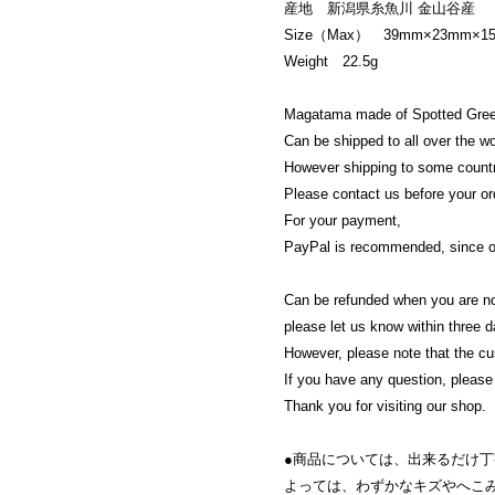
産地 新潟県糸魚川 金山谷産
Size（Max） 39mm×23mm×1
Weight 22.5g
Magatama made of Spotted Green
Can be shipped to all over the w
However shipping to some countr
Please contact us before your or
For your payment,
PayPal is recommended, since onl
Can be refunded when you are no
please let us know within three da
However, please note that the cus
If you have any question, please 
Thank you for visiting our shop.
●商品については、出来るだけ
よっては、わずかなキズやへこ