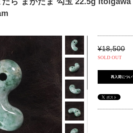
 まがたま 勾玉 22.5g Itoigawa Sp
am
¥18,500
SOLD OUT
再入荷につい