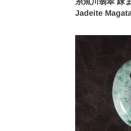
糸魚川翡翠 緑まだら
Jadeite Magat