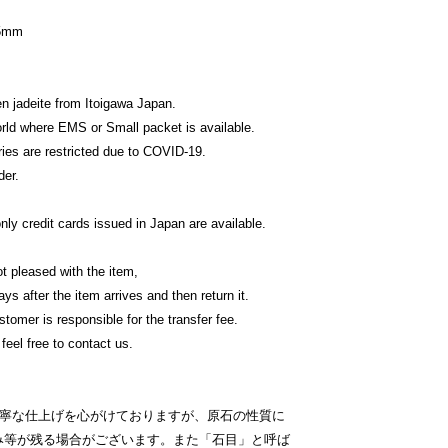
5mm
 jadeite from Itoigawa Japan.
orld where EMS or Small packet is available.
ies are restricted due to COVID-19.
der.
y credit cards issued in Japan are available.
t pleased with the item,
ys after the item arrives and then return it.
tomer is responsible for the transfer fee.
feel free to contact us.
丁寧な仕上げを心がけておりますが、原石の性質に
み等が残る場合がございます。また「石目」と呼ば