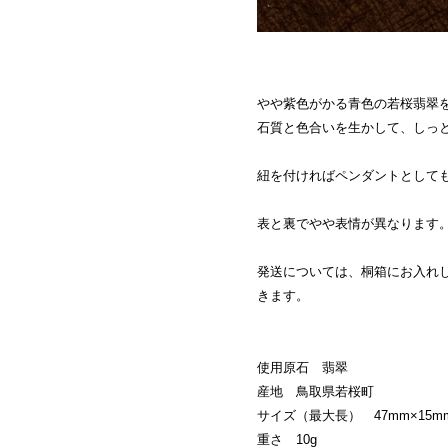
やや紫色がかる青色の若桜翡翠
石質と色合いを生かして、しっ
紐を付ければペンダントとして
表と裏でやや表情が異なります
発送については、桐箱にお入れ
きます。
使用原石 翡翠
産地 鳥取県若桜町
サイズ（最大長） 47mm×15m
重さ 10g