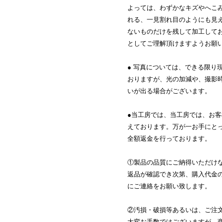
よっては、わずかなキズやへこ
れる、一見割れ目のようにも見
ないものだけを残して加工して
としてご理解頂けますようお願
● 写真については、できる限り
おりますが、光の加減や、撮影
いが出る場合がございます。
●当工房では、当工房では、お
えております。万が一お手にと
全額返金を行っております。
①製品の品質にご納得いただけ
返品が確認でき次第、購入代金
にご連絡をお願い致します。
②汚損・破損等あるいは、ご注
大変お手数ではございますが、