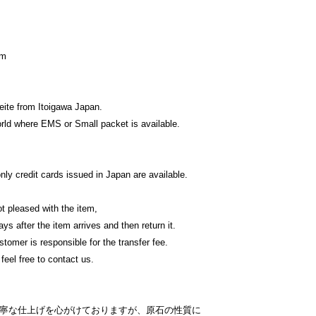
mm
ite from Itoigawa Japan.
orld where EMS or Small packet is available.
y credit cards issued in Japan are available.
t pleased with the item,
ys after the item arrives and then return it.
tomer is responsible for the transfer fee.
feel free to contact us.
丁寧な仕上げを心がけておりますが、原石の性質に