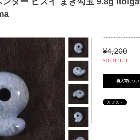
ー ヒスイ まき勾玉 9.8g Itoigawa
ma
¥4,200
SOLD OUT
再入荷につい