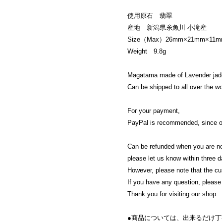
使用原石 翡翠
産地 新潟県糸魚川 小滝産
Size（Max）26mm×21mm×11
Weight 9.8g
Magatama made of Lavender jade
Can be shipped to all over the w
For your payment,
PayPal is recommended, since onl
Can be refunded when you are no
please let us know within three da
However, please note that the cus
If you have any question, please 
Thank you for visiting our shop.
●商品については、出来るだけ