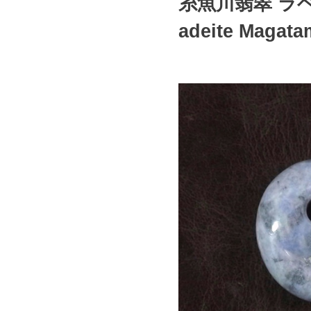
糸魚川翡翠 ラベンダ
adeite Magata