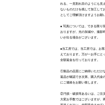
れる、一見割れ目のようにも見
ないものだけを残して加工して
としてご理解頂けますようお願
● 写真については、できる限り
おりますが、光の加減や、撮影
いが出る場合がございます。
●当工房では、当工房では、お
えております。万が一お手にと
全額返金を行っております。
①製品の品質にご納得いただけ
返品が確認でき次第、購入代金
にご連絡をお願い致します。
②汚損・破損等あるいは、ご注
大変お手数ではございますが、
返送ください。全額返金させて