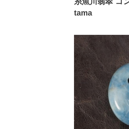
糸魚川翡翠 コン沢 青
tama