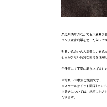
糸魚川翡翠のなかでも大変希少
コン沢産青翡翠を使った勾玉で
明るい色合いの大変美しい青色
石目が少ない良質な部分を使用
手仕事にて丁寧に磨き上げまし
※写真 6-10枚目は別面です。
※スケールはドット間隔1セン
※発送については、桐箱にお入
だきます。