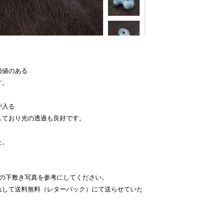
価値のある
す。
が入る
しており光の透過も良好です。
た。
チの下敷き写真を参考にしてください。
れして送料無料（レターパック）にて送らせていた