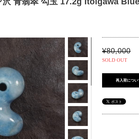
翡翠 勾玉 17.2g Itoigawa Blue J
¥80,000
SOLD OUT
再入荷につい