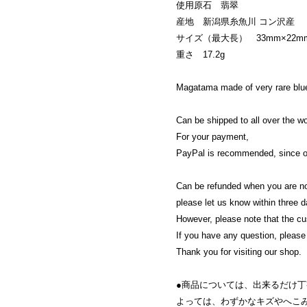
使用原石 翡翠
産地 新潟県糸魚川 コン沢産
サイズ（最大長） 33mm×22mm
重さ 17.2g
Magatama made of very rare blue
Can be shipped to all over the w
For your payment,
PayPal is recommended, since onl
Can be refunded when you are no
please let us know within three da
However, please note that the cus
If you have any question, please 
Thank you for visiting our shop.
●商品については、出来るだけ
よっては、わずかなキズやへこ