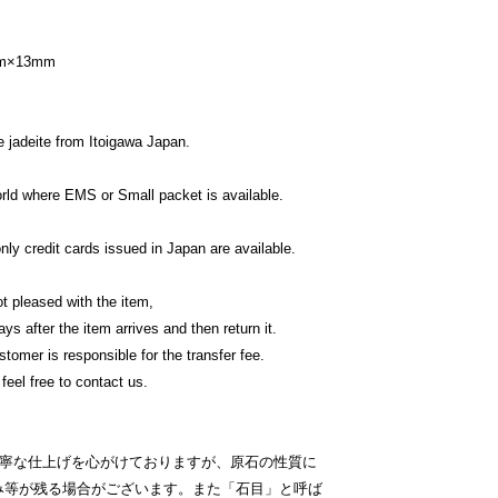
×13mm
 jadeite from Itoigawa Japan.
orld where EMS or Small packet is available.
y credit cards issued in Japan are available.
t pleased with the item,
ys after the item arrives and then return it.
tomer is responsible for the transfer fee.
feel free to contact us.
丁寧な仕上げを心がけておりますが、原石の性質に
み等が残る場合がございます。また「石目」と呼ば