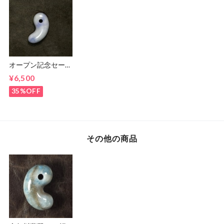
オープン記念セー
ル！ 糸魚川翡翠
¥6,500
ラベンダー 勾玉
14g
35%OFF
その他の商品