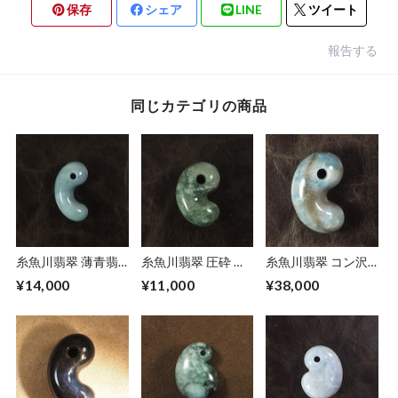
保存
シェア
LINE
ツイート
報告する
同じカテゴリの商品
糸魚川翡翠 薄青翡
糸魚川翡翠 圧砕 ゆ
糸魚川翡翠 コン沢
翠 すみまがたま 勾
るまがたま 勾玉
青翡翠 ゆるまがた
¥14,000
¥11,000
¥38,000
玉 18.1g Pale Blue
12.2 g Itoigawa
ま 勾玉 19.6g
Jadeite Slim
crushed Jadeite
Itoigawa blue
Magatama
Magatama
Jadeite Magatama