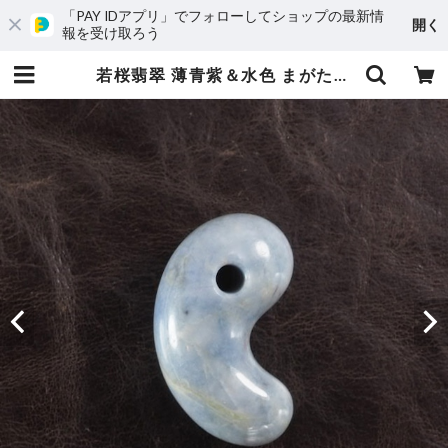
「PAY IDアプリ」でフォローしてショップの最新情
開く
報を受け取ろう
若桜翡翠 薄青紫＆水色 まがたま 勾玉 17.9g Blue wakasa Jadeite Magatama | URUWA 工房 うるわ