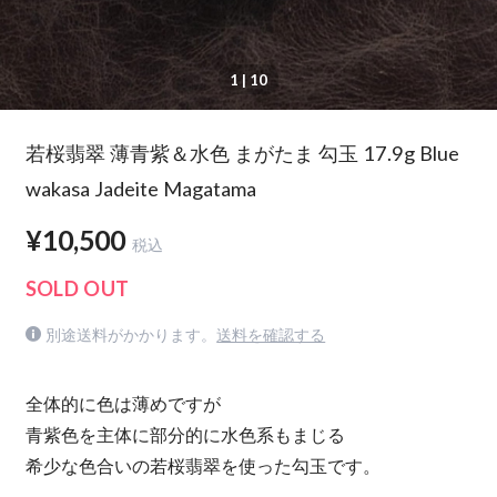
1
| 10
若桜翡翠 薄青紫＆水色 まがたま 勾玉 17.9g Blue
wakasa Jadeite Magatama
¥10,500
税込
SOLD OUT
別途送料がかかります。
送料を確認する
全体的に色は薄めですが
青紫色を主体に部分的に水色系もまじる
希少な色合いの若桜翡翠を使った勾玉です。