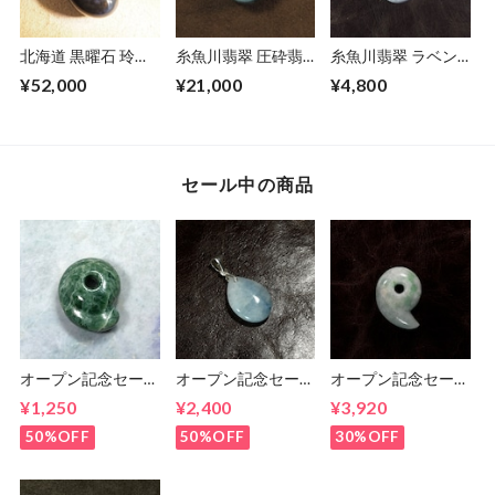
北海道 黒曜石 玲瓏
糸魚川翡翠 圧砕翡
糸魚川翡翠 ラベン
まがたま 大きな勾
翠 ふく勾玉 22.0g
ダー翡翠 ふく勾玉
¥52,000
¥21,000
¥4,800
玉 38.8g Japanese
Itoigawa green
15.2g Itoigawa
schiller/rainbow
crushed Jadeite
lavender Jadeite
obsidian Magatama
Fuku-Magatama
Fuku-Magatama
セール中の商品
オープン記念セー
オープン記念セー
オープン記念セー
ル！ 糸魚川翡翠ま
ル！ 糸魚川 青翡
ル 糸魚川翡翠 ま
¥1,250
¥2,400
¥3,920
がたま 勾玉
翠 しずくペンダン
がたま 勾玉
トトップ
12.8g
50%OFF
50%OFF
30%OFF