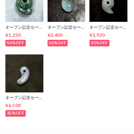
オープン記念セー
オープン記念セー
オープン記念セー
ル！ 糸魚川翡翠ま
ル！ 糸魚川 青翡
ル 糸魚川翡翠 ま
¥1,250
¥2,400
¥3,920
がたま 勾玉
翠 しずくペンダン
がたま 勾玉
トトップ
12.8g
50%OFF
50%OFF
30%OFF
オープン記念セー
ル！ 糸魚川翡翠
¥6,500
ラベンダー 勾玉
14g
35%OFF