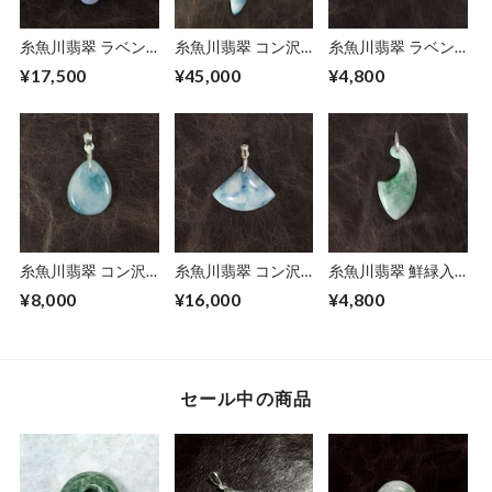
糸魚川翡翠 ラベン
糸魚川翡翠 コン沢
糸魚川翡翠 ラベン
ダーひすい ぺンダ
青翡翠 ペンダント
ダー翡翠 ふく勾玉
¥17,500
¥45,000
¥4,800
ントトップ 3.8g
トップ 12.1g
15.2g Itoigawa
Lavender Jadeite
Itoigawa Blue
lavender Jadeite
pendant top
Jadeite pendant top
Fuku-Magatama
糸魚川翡翠 コン沢
糸魚川翡翠 コン沢
糸魚川翡翠 鮮緑入
青翡翠 しずくペン
青翡翠 扇形ペンダ
り ペンダントトッ
¥8,000
¥16,000
¥4,800
ダントトップ 1.6g
ントトップ 2.8g
プ 8.2g Itoigawa
Itoigawa Blue
Itoigawa Blue
Vivid green Jadeite
Jadeite pendant top
Jadeite fan pendant
pendant top
top
セール中の商品