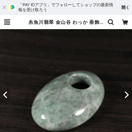
「PAY IDアプリ」でフォローしてショップの最新情
開く
報を受け取ろう
糸魚川翡翠 金山谷 わっか 垂飾 ペンダントトップ 8.9g Itoigawa Jadeite Wakka Pendant top | URUWA 工房 うるわ