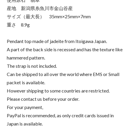
産地 新潟県糸魚川市金山谷産
サイズ（最大長） 35mm×25mm×7mm
重さ 8.9g
Pendant top made of jadeite from Itoigawa Japan.
A part of the back side is recessed and has the texture like
hammered pattern.
The strap is not included.
Can be shipped to all over the world where EMS or Small
packet is available.
However shipping to some countries are restricted.
Please contact us before your order.
For your payment,
PayPal is recommended, as only credit cards issued in
Japan is available.