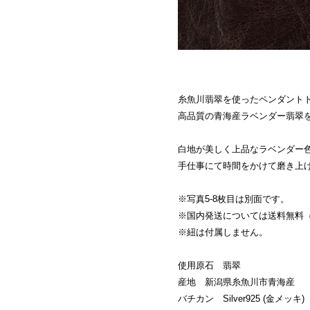
糸魚川翡翠を使ったペンダント
高品質の青海産ラベンダー翡翠
白地が美しく上品なラベンダー
手仕事にて時間をかけて磨き上
※写真5-8枚目は別面です。
※国内発送については送料無料
※紐は付属しません。
使用原石 翡翠
産地 新潟県糸魚川市青海産
バチカン Silver925 (金メッキ)