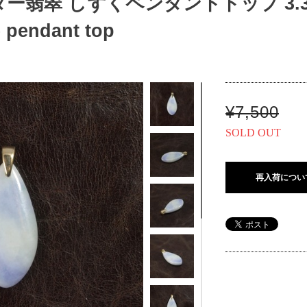
翡翠 しずくペンダントトップ 3.3g It
e pendant top
¥7,500
SOLD OUT
再入荷につい