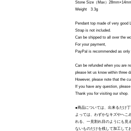
Stone Size（Max）28mm×14m
Weight 3.3g
Pendant top made of very good L
Strap is not included.
Can be shipped to all over the w
For your payment,
PayPal is recommended as only cr
Can be refunded when you are no
please let us know within three da
However, please note that the cus
If you have any question, please 
Thank you for visiting our shop.
●商品については、出来るだけ
よっては、わずかなキズやへこ
れる、一見割れ目のようにも見
ないものだけを残して加工して