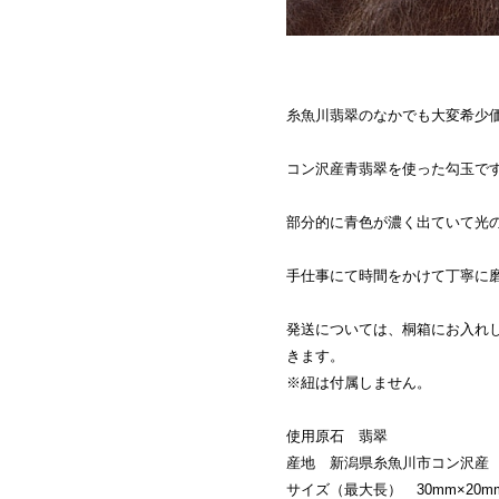
糸魚川翡翠のなかでも大変希少
コン沢産青翡翠を使った勾玉で
部分的に青色が濃く出ていて光
手仕事にて時間をかけて丁寧に
発送については、桐箱にお入れ
きます。
※紐は付属しません。
使用原石 翡翠
産地 新潟県糸魚川市コン沢産
サイズ（最大長） 30mm×20mm