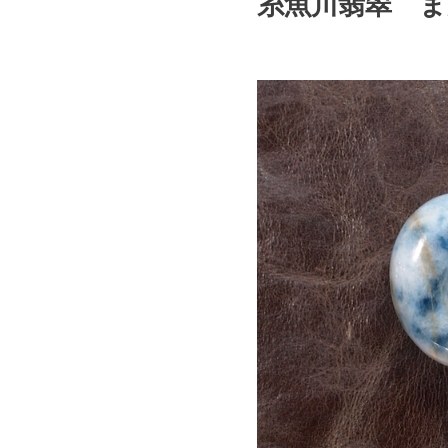
糸魚川翡翠 まが