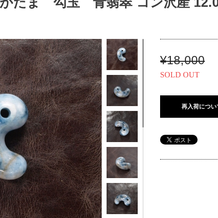
たま 勾玉 青翡翠 コン沢産 12.0
¥18,000
SOLD OUT
再入荷につい