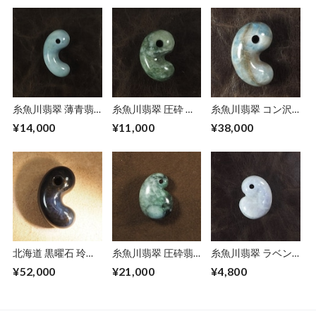
糸魚川翡翠 薄青翡
糸魚川翡翠 圧砕 ゆ
糸魚川翡翠 コン沢
翠 すみまがたま 勾
るまがたま 勾玉
青翡翠 ゆるまがた
¥14,000
¥11,000
¥38,000
玉 18.1g Pale Blue
12.2 g Itoigawa
ま 勾玉 19.6g
Jadeite Slim
crushed Jadeite
Itoigawa blue
Magatama
Magatama
Jadeite Magatama
北海道 黒曜石 玲瓏
糸魚川翡翠 圧砕翡
糸魚川翡翠 ラベン
まがたま 大きな勾
翠 ふく勾玉 22.0g
ダー翡翠 ふく勾玉
¥52,000
¥21,000
¥4,800
玉 38.8g Japanese
Itoigawa green
15.2g Itoigawa
schiller/rainbow
crushed Jadeite
lavender Jadeite
obsidian Magatama
Fuku-Magatama
Fuku-Magatama