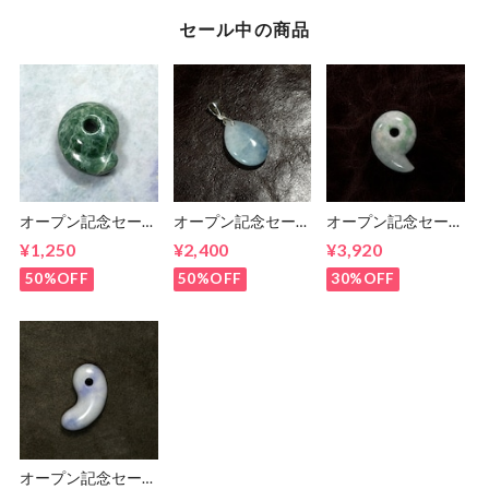
セール中の商品
オープン記念セー
オープン記念セー
オープン記念セー
ル！ 糸魚川翡翠ま
ル！ 糸魚川 青翡
ル 糸魚川翡翠 ま
¥1,250
¥2,400
¥3,920
がたま 勾玉
翠 しずくペンダン
がたま 勾玉
トトップ
12.8g
50%OFF
50%OFF
30%OFF
オープン記念セー