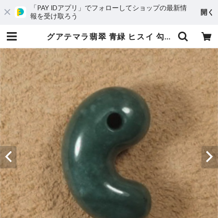
「PAY IDアプリ」でフォローしてショップの最新情
開く
報を受け取ろう
グアテマラ翡翠 青緑 ヒスイ 勾玉 18.2g Guatemala blue green Jadeite Magatama | URUWA 工房 うるわ