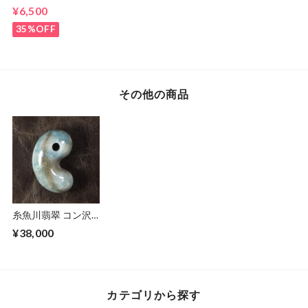
ル！ 糸魚川翡翠
¥6,500
ラベンダー 勾玉
14g
35%OFF
その他の商品
糸魚川翡翠 コン沢
青翡翠 ゆるまがた
¥38,000
ま 勾玉 19.6g
Itoigawa blue
Jadeite Magatama
カテゴリから探す