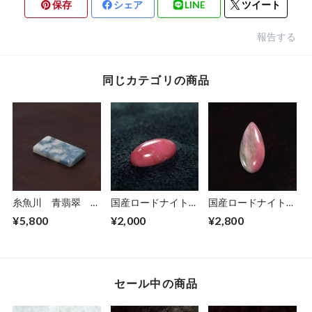
保存
シェア
LINE
ツイート
報告する
同じカテゴリの商品
糸魚川 青翡翠 ル
国産ロードナイト
国産ロードナイト
ース 13.0ct
ルース 13.3ct
ドロップ型ルース
¥5,800
¥2,000
¥2,800
32.2ct
セール中の商品