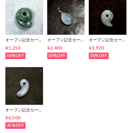
オープン記念セー
オープン記念セー
オープン記念セー
ル！ 糸魚川翡翠ま
ル！ 糸魚川 青翡
ル 糸魚川翡翠 ま
¥1,250
¥2,400
¥3,920
がたま 勾玉
翠 しずくペンダン
がたま 勾玉
トトップ
12.8g
50%OFF
50%OFF
30%OFF
オープン記念セー
ル！ 糸魚川翡翠
¥6,500
ラベンダー 勾玉
14g
35%OFF